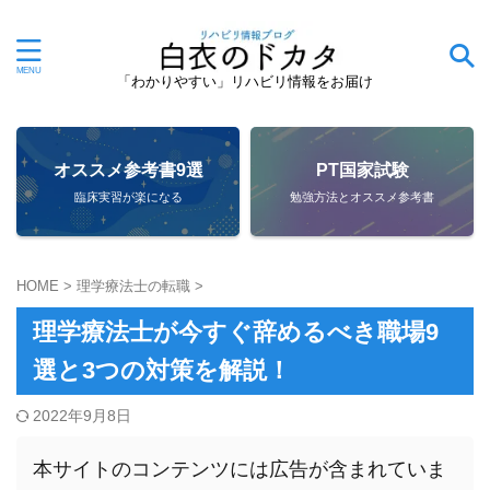
「わかりやすい」リハビリ情報をお届け
オススメ参考書9選
PT国家試験
臨床実習が楽になる
勉強方法とオススメ参考書
HOME
>
理学療法士の転職
>
理学療法士が今すぐ辞めるべき職場9
選と3つの対策を解説！
2022年9月8日
本サイトのコンテンツには広告が含まれていま