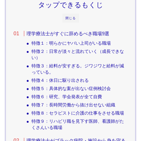
タップできるもくじ
閉じる
理学療法士がすぐに辞めるべき職場9選
特徴１：明らかにヤバい上司がいる職場
特徴２：日常が淡々と流れていく（成長できな
い）
特徴３：給料が安すぎる。ジワジワと給料が減
っている。
特徴４：休日に駆り出される
特徴５：具体的な案が出ない症例検討会
特徴６：研究、学会発表が全て自費
特徴７：長時間労働から抜け出せない組織
特徴８：セラピストに介護の仕事をさせる職場
特徴９：リハビリ職を見下す医師、看護師がた
くさんいる職場
理学療法士がブラック病院・施設から身を守る