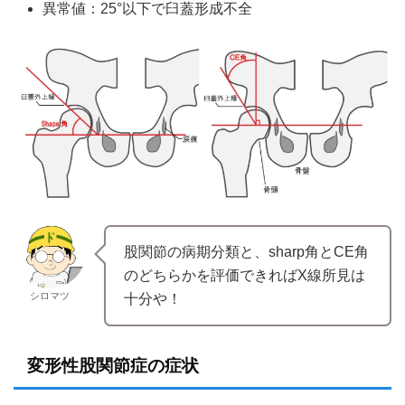
異常値：25°以下で臼蓋形成不全
股関節の病期分類と、sharp角とCE角
のどちらかを評価できればX線所見は
シロマツ
十分や！
変形性股関節症の症状