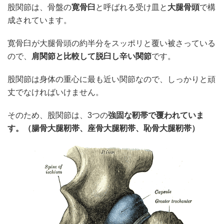
股関節は、骨盤の
寛骨臼
と呼ばれる受け皿と
大腿骨頭
で構
成されています。
寛骨臼が大腿骨頭の約半分をスッポリと覆い被さっている
ので、
肩関節と比較して脱臼し辛い関節
です。
股関節は身体の重心に最も近い関節なので、しっかりと頑
丈でなければいけません。
そのため、股関節は、3つの
強固な靭帯で覆われていま
す。（腸骨大腿靭帯、座骨大腿靭帯、恥骨大腿靭帯）