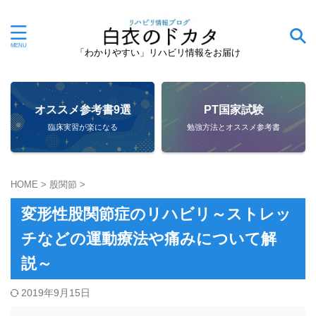
「わかりやすい」リハビリ情報をお届け
オススメ参考書9選
PT国家試験
臨床実習が楽になる
勉強方法とオススメ参考書
HOME
>
股関節
>
変形性股関節症のリハビリ～ストレッ
チなどの運動療法や痛みについて解
説～
2019年9月15日