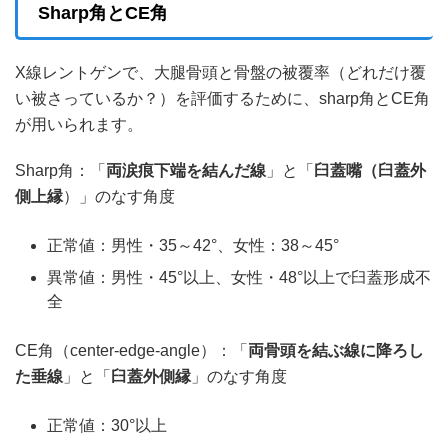
Sharp角とCE角
X線レントゲンで、大腿骨頭と骨盤の被覆率（どれだけ覆
い被さっているか？）を評価するために、sharp角とCE角
が用いられます。
Sharp角：「
両涙痕下端を結んだ線
」と「
臼蓋嘴（臼蓋外
側上縁
）」のなす角度
正常値：男性・35～42°、女性：38～45°
異常値：男性・45°以上、女性・48°以上で臼蓋形成不
全
CE角（center-edge-angle）：「
両骨頭を結ぶ線に降ろし
た垂線
」と「
臼蓋外側縁
」のなす角度
正常値：30°以上